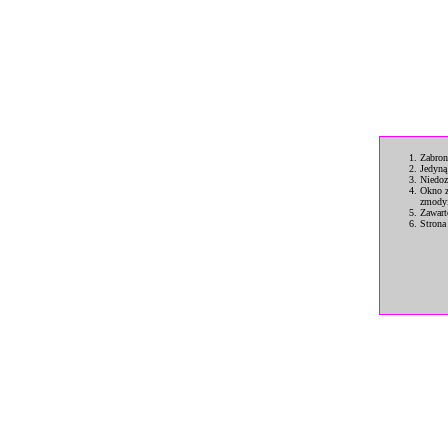
Zabron
Jedyną
Niedoz
Okno z
zmodyf
Zawart
Strona