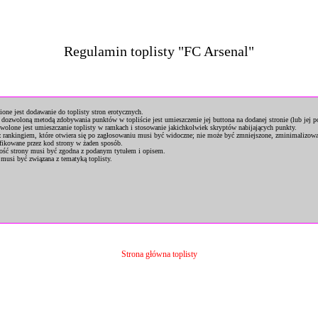
Regulamin toplisty "FC Arsenal"
ione jest dodawanie do toplisty stron erotycznych.
 dozwoloną metodą zdobywania punktów w topliście jest umieszczenie jej buttona na dodanej stronie (lub jej p
wolone jest umieszczanie toplisty w ramkach i stosowanie jakichkolwiek skryptów nabijających punkty.
 rankingiem, które otwiera się po zagłosowaniu musi być widoczne; nie może być zmniejszone, zminimalizowa
ikowane przez kod strony w żaden sposób.
ość strony musi być zgodna z podanym tytułem i opisem.
 musi być związana z tematyką toplisty.
Strona główna toplisty